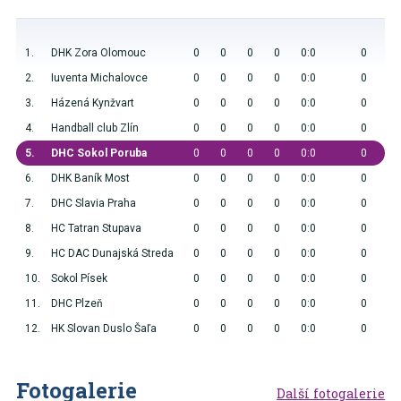
1.
DHK Zora Olomouc
0
0
0
0
0:0
0
2.
Iuventa Michalovce
0
0
0
0
0:0
0
3.
Házená Kynžvart
0
0
0
0
0:0
0
4.
Handball club Zlín
0
0
0
0
0:0
0
5.
DHC Sokol Poruba
0
0
0
0
0:0
0
6.
DHK Baník Most
0
0
0
0
0:0
0
7.
DHC Slavia Praha
0
0
0
0
0:0
0
8.
HC Tatran Stupava
0
0
0
0
0:0
0
9.
HC DAC Dunajská Streda
0
0
0
0
0:0
0
10.
Sokol Písek
0
0
0
0
0:0
0
11.
DHC Plzeň
0
0
0
0
0:0
0
12.
HK Slovan Duslo Šaľa
0
0
0
0
0:0
0
Fotogalerie
Další fotogalerie