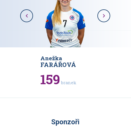
Anežka
Karolína
VÁ
FARÁŘOVÁ
RAJOV
159
93
branek
bran
Sponzoři