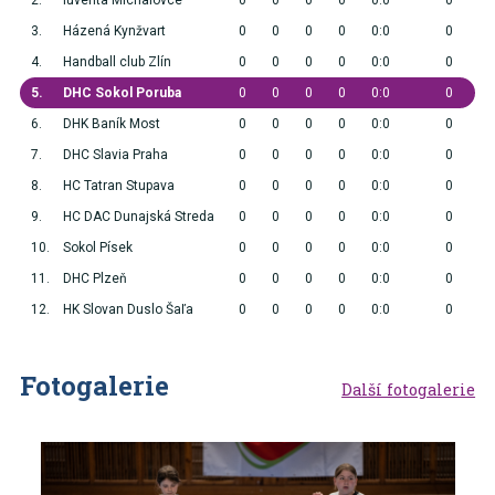
2.
Iuventa Michalovce
0
0
0
0
0:0
0
3.
Házená Kynžvart
0
0
0
0
0:0
0
4.
Handball club Zlín
0
0
0
0
0:0
0
5.
DHC Sokol Poruba
0
0
0
0
0:0
0
6.
DHK Baník Most
0
0
0
0
0:0
0
7.
DHC Slavia Praha
0
0
0
0
0:0
0
8.
HC Tatran Stupava
0
0
0
0
0:0
0
9.
HC DAC Dunajská Streda
0
0
0
0
0:0
0
10.
Sokol Písek
0
0
0
0
0:0
0
11.
DHC Plzeň
0
0
0
0
0:0
0
12.
HK Slovan Duslo Šaľa
0
0
0
0
0:0
0
Fotogalerie
Další fotogalerie