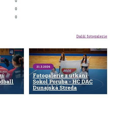
0
0
0
Další fotogalerie
21.3.2026
ní
Fotogalerie z utkání
dball
Sokol Poruba - HC DAC
Dunajská Streda