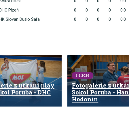
Sokol Písek
0
0
0
0
0:0
DHC Plzeň
0
0
0
0
0:0
HK Slovan Duslo Šaľa
0
0
0
0
0:0
1.4.2026
erie z utkání play
Fotogalerie z utká
okol Poruba - DHC
Sokol Poruba - Han
Hodonín