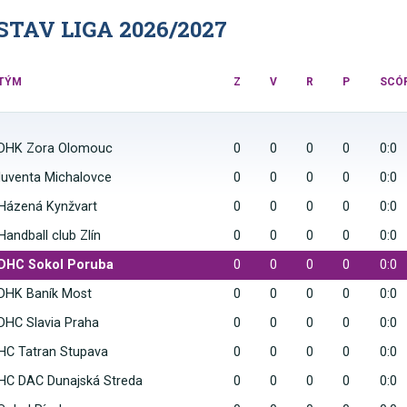
TAV LIGA 2026/2027
TÝM
Z
V
R
P
SCÓ
DHK Zora Olomouc
0
0
0
0
0:0
Iuventa Michalovce
0
0
0
0
0:0
Házená Kynžvart
0
0
0
0
0:0
Handball club Zlín
0
0
0
0
0:0
DHC Sokol Poruba
0
0
0
0
0:0
DHK Baník Most
0
0
0
0
0:0
DHC Slavia Praha
0
0
0
0
0:0
HC Tatran Stupava
0
0
0
0
0:0
HC DAC Dunajská Streda
0
0
0
0
0:0