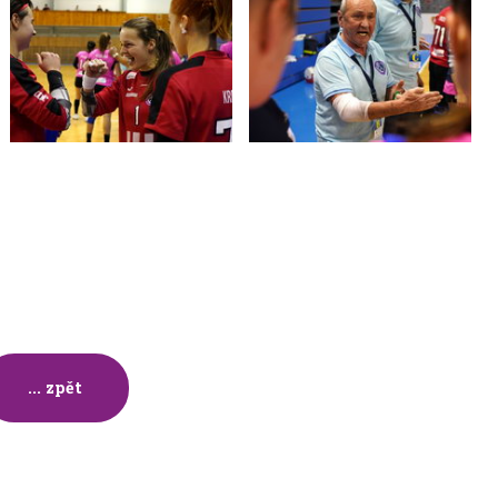
... zpět