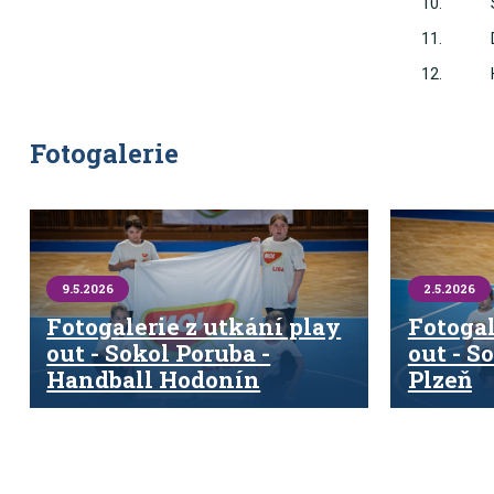
10.
11.
12.
Fotogalerie
9.5.2026
2.5.2026
Fotogalerie z utkání play
Fotogal
out - Sokol Poruba -
out - S
Handball Hodonín
Plzeň