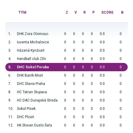
TÝM
Z
V
R
P
SCÓRE
B
1.
DHK Zora Olomouc
0
0
0
0
0:0
0
2.
Iuventa Michalovce
0
0
0
0
0:0
0
3.
Házená Kynžvart
0
0
0
0
0:0
0
4.
Handball club Zlín
0
0
0
0
0:0
0
5.
DHC Sokol Poruba
0
0
0
0
0:0
0
6.
DHK Baník Most
0
0
0
0
0:0
0
7.
DHC Slavia Praha
0
0
0
0
0:0
0
8.
HC Tatran Stupava
0
0
0
0
0:0
0
9.
HC DAC Dunajská Streda
0
0
0
0
0:0
0
10.
Sokol Písek
0
0
0
0
0:0
0
11.
DHC Plzeň
0
0
0
0
0:0
0
12.
HK Slovan Duslo Šaľa
0
0
0
0
0:0
0