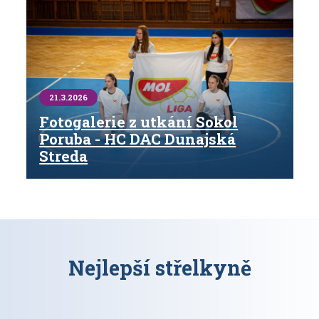
21.3.2026
Fotogalerie z utkání Sokol
Poruba - HC DAC Dunajská
Streda
Nejlepší střelkyně