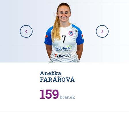
Anežka
Karolína
VÁ
FARÁŘOVÁ
RAJOV
159
93
branek
bran