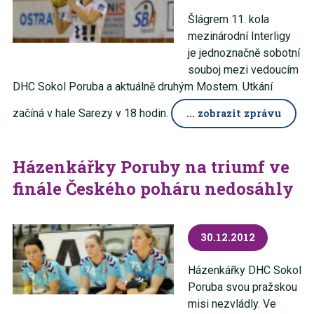
Šlágrem 11. kola
mezinárodní Interligy
je jednoznačně sobotní
souboj mezi vedoucím
DHC Sokol Poruba a aktuálně druhým Mostem. Utkání
začíná v hale Sarezy v 18 hodin.
... zobrazit zprávu
Házenkářky Poruby na triumf ve
finále Českého poháru nedosáhly
30.12.2012
Házenkářky DHC Sokol
Poruba svou pražskou
misi nezvládly. Ve