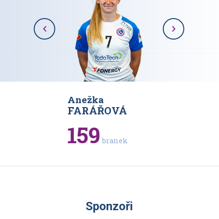
Anežka
Karolína
VÁ
FARÁŘOVÁ
RAJOV
159
93
branek
bran
Sponzoři