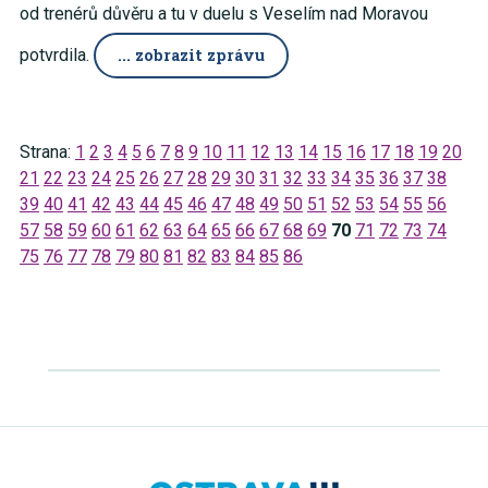
od trenérů důvěru a tu v duelu s Veselím nad Moravou
potvrdila.
... zobrazit zprávu
Strana:
1
2
3
4
5
6
7
8
9
10
11
12
13
14
15
16
17
18
19
20
21
22
23
24
25
26
27
28
29
30
31
32
33
34
35
36
37
38
39
40
41
42
43
44
45
46
47
48
49
50
51
52
53
54
55
56
57
58
59
60
61
62
63
64
65
66
67
68
69
70
71
72
73
74
75
76
77
78
79
80
81
82
83
84
85
86