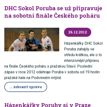
DHC Sokol Poruba se už připravuje
na sobotní finále Českého poháru
26.12.2012
Házenkářky DHC Sokol
Poruba zahájily ve
středu krátkou, ale o to
intenzivnější přípravu
na finále Českého poháru s pražskou Slavií. Poslední
zápas v roce 2012 odehraje Poruba v sobotu od 19 hodin
pražské hale na Podvinném mlýně.
... zobrazit zprávu
Házenkářky Poruby si v Praze