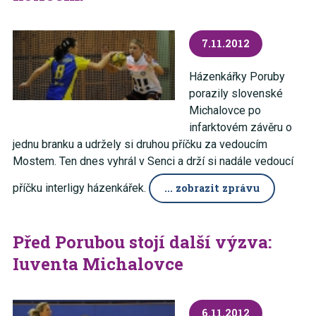
7.11.2012
Házenkářky Poruby
porazily slovenské
Michalovce po
infarktovém závěru o
jednu branku a udržely si druhou příčku za vedoucím
Mostem. Ten dnes vyhrál v Senci a drží si nadále vedoucí
příčku interligy házenkářek.
... zobrazit zprávu
Před Porubou stojí další výzva:
Iuventa Michalovce
6.11.2012