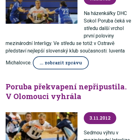
Na házenkářky DHC
Sokol Poruba čeká ve
středu další vrchol
první poloviny
mezinárodní Interligy. Ve středu se totiž v Ostravě
představí nejlepší slovenský klub současnosti: Iuventa
Michalovce.
... zobrazit zprávu
Poruba překvapení nepřipustila.
V Olomouci vyhrála
3.11.2012
Sedmou výhru v