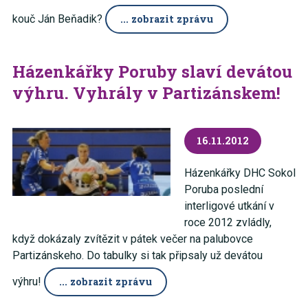
kouč Ján Beňadik?
... zobrazit zprávu
Házenkářky Poruby slaví devátou
výhru. Vyhrály v Partizánskem!
16.11.2012
Házenkářky DHC Sokol
Poruba poslední
interligové utkání v
roce 2012 zvládly,
když dokázaly zvítězit v pátek večer na palubovce
Partizánskeho. Do tabulky si tak připsaly už devátou
výhru!
... zobrazit zprávu