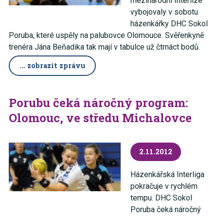
mezinárodní Interlize
vybojovaly v sobotu
házenkářky DHC Sokol
Poruba, které uspěly na palubovce Olomouce. Svěřenkyně
trenéra Jána Beňadika tak mají v tabulce už čtrnáct bodů.
... zobrazit zprávu
Porubu čeká náročný program:
Olomouc, ve středu Michalovce
2.11.2012
Házenkářská Interliga
pokračuje v rychlém
tempu. DHC Sokol
Poruba čeká náročný