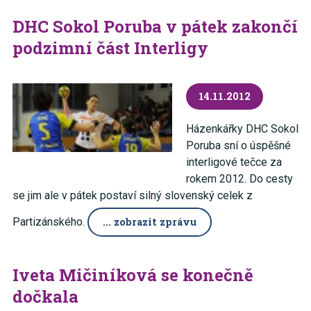
DHC Sokol Poruba v pátek zakončí
podzimní část Interligy
14.11.2012
Házenkářky DHC Sokol
Poruba sní o úspěšné
interligové tečce za
rokem 2012. Do cesty
se jim ale v pátek postaví silný slovenský celek z
Partizánského.
... zobrazit zprávu
Iveta Mičiníková se konečně
dočkala