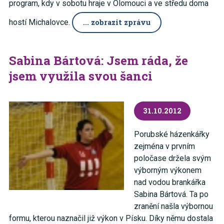
program, kdy v sobotu hraje v Olomouci a ve středu doma
hostí Michalovce.
... zobrazit zprávu
Sabina Bártová: Jsem ráda, že
jsem využila svou šanci
31.10.2012
Porubské házenkářky
zejména v prvním
poločase držela svým
výborným výkonem
nad vodou brankářka
Sabina Bártová. Ta po
zranění našla výbornou
formu, kterou naznačil již výkon v Písku. Díky němu dostala