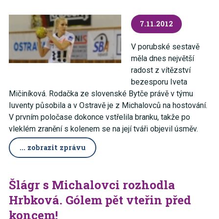
7.11.2012
V porubské sestavě
měla dnes největší
radost z vítězství
bezesporu Iveta
Mičiníková. Rodačka ze slovenské Bytče právě v týmu
Iuventy působila a v Ostravě je z Michalovců na hostování.
V prvním poločase dokonce vstřelila branku, takže po
vleklém zranění s kolenem se na její tváři objevil úsměv.
... zobrazit zprávu
Šlágr s Michalovci rozhodla
Hrbková. Gólem pět vteřin před
koncem!