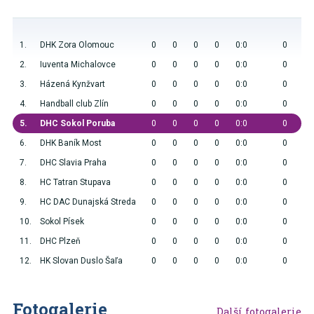
1.
DHK Zora Olomouc
0
0
0
0
0:0
0
2.
Iuventa Michalovce
0
0
0
0
0:0
0
3.
Házená Kynžvart
0
0
0
0
0:0
0
4.
Handball club Zlín
0
0
0
0
0:0
0
5.
DHC Sokol Poruba
0
0
0
0
0:0
0
6.
DHK Baník Most
0
0
0
0
0:0
0
7.
DHC Slavia Praha
0
0
0
0
0:0
0
8.
HC Tatran Stupava
0
0
0
0
0:0
0
9.
HC DAC Dunajská Streda
0
0
0
0
0:0
0
10.
Sokol Písek
0
0
0
0
0:0
0
11.
DHC Plzeň
0
0
0
0
0:0
0
12.
HK Slovan Duslo Šaľa
0
0
0
0
0:0
0
Fotogalerie
Další fotogalerie