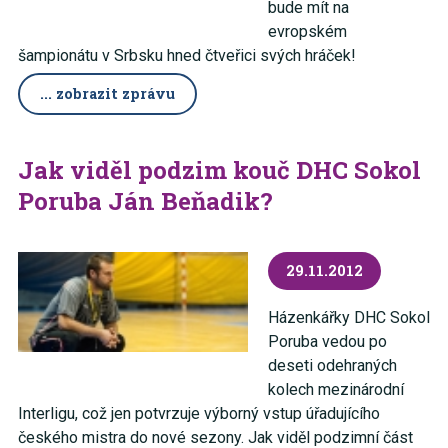
bude mít na
evropském
šampionátu v Srbsku hned čtveřici svých hráček!
... zobrazit zprávu
Jak viděl podzim kouč DHC Sokol
Poruba Ján Beňadik?
29.11.2012
Házenkářky DHC Sokol
Poruba vedou po
deseti odehraných
kolech mezinárodní
Interligu, což jen potvrzuje výborný vstup úřadujícího
českého mistra do nové sezony. Jak viděl podzimní část