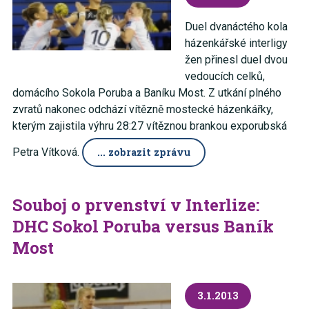
Duel dvanáctého kola
házenkářské interligy
žen přinesl duel dvou
vedoucích celků,
domácího Sokola Poruba a Baníku Most. Z utkání plného
zvratů nakonec odchází vítězně mostecké házenkářky,
kterým zajistila výhru 28:27 vítěznou brankou exporubská
Petra Vítková.
... zobrazit zprávu
Souboj o prvenství v Interlize:
DHC Sokol Poruba versus Baník
Most
3.1.2013