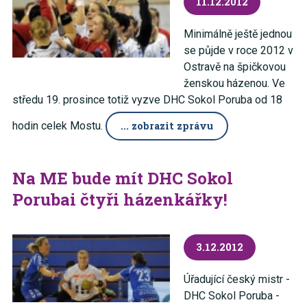
11.12.2012
Minimálně ještě jednou
se půjde v roce 2012 v
Ostravě na špičkovou
ženskou házenou. Ve
středu 19. prosince totiž vyzve DHC Sokol Poruba od 18
hodin celek Mostu.
... zobrazit zprávu
Na ME bude mít DHC Sokol
Porubai čtyři házenkářky!
3.12.2012
Úřadující český mistr -
DHC Sokol Poruba -