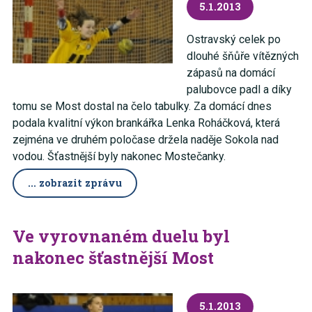
5.1.2013
Ostravský celek po
dlouhé šňůře vítězných
zápasů na domácí
palubovce padl a díky
tomu se Most dostal na čelo tabulky. Za domácí dnes
podala kvalitní výkon brankářka Lenka Roháčková, která
zejména ve druhém poločase držela naděje Sokola nad
vodou. Šťastnější byly nakonec Mostečanky.
... zobrazit zprávu
Ve vyrovnaném duelu byl
nakonec šťastnější Most
5.1.2013