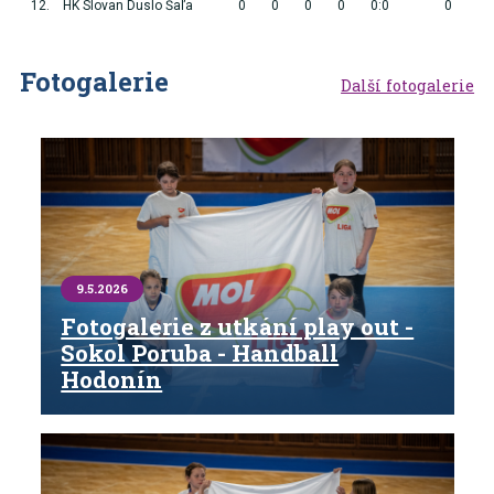
12.
HK Slovan Duslo Šaľa
0
0
0
0
0:0
0
Fotogalerie
Další fotogalerie
9.5.2026
Fotogalerie z utkání play out -
Sokol Poruba - Handball
Hodonín