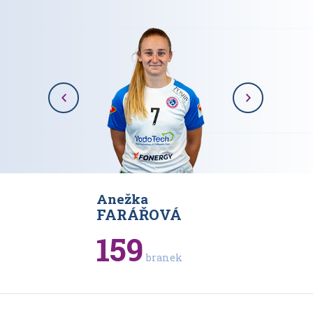
Anežka
Karolína
VÁ
FARÁŘOVÁ
RAJOV
159
93
branek
bran