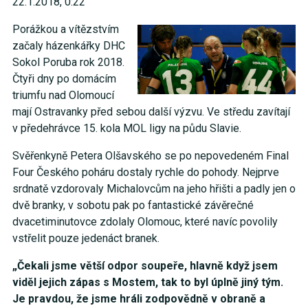
22.1.2018, 0:22
Porážkou a vítězstvím
začaly házenkářky DHC
Sokol Poruba rok 2018.
Čtyři dny po domácím
triumfu nad Olomoucí
mají Ostravanky před sebou další výzvu. Ve středu zavítají
v předehrávce 15. kola MOL ligy na půdu Slavie.
Svěřenkyně Petera Olšavského se po nepovedeném Final
Four Českého poháru dostaly rychle do pohody. Nejprve
srdnatě vzdorovaly Michalovcům na jeho hřišti a padly jen o
dvě branky, v sobotu pak po fantastické závěrečné
dvacetiminutovce zdolaly Olomouc, které navíc povolily
vstřelit pouze jedenáct branek.
„Čekali jsme větší odpor soupeře, hlavně když jsem
viděl jejich zápas s Mostem, tak to byl úplně jiný tým.
Je pravdou, že jsme hráli zodpovědně v obraně a