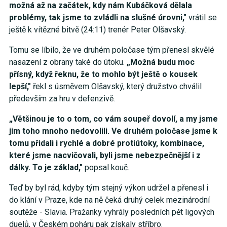
možná až na začátek, kdy nám Kubáčková dělala
problémy, tak jsme to zvládli na slušné úrovni,"
vrátil se
ještě k vítězné bitvě (24:11) trenér Peter Olšavský.
Tomu se líbilo, že ve druhém poločase tým přenesl skvělé
nasazení z obrany také do útoku.
„Možná budu moc
přísný, když řeknu, že to mohlo být ještě o kousek
lepší,"
řekl s úsměvem Olšavský, který družstvo chválil
především za hru v defenzivě.
„Většinou je to o tom, co vám soupeř dovolí, a my jsme
jim toho mnoho nedovolili. Ve druhém poločase jsme k
tomu přidali i rychlé a dobré protiútoky, kombinace,
které jsme nacvičovali, byli jsme nebezpečnější i z
dálky. To je základ,"
popsal kouč.
Teď by byl rád, kdyby tým stejný výkon udržel a přenesl i
do klání v Praze, kde na ně čeká druhý celek mezinárodní
soutěže - Slavia. Pražanky vyhrály posledních pět ligových
duelů, v Českém poháru pak získaly stříbro.