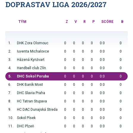
DOPRASTAV LIGA 2026/2027
TÝM
Z
V
R
P
SCÓRE
B
1.
DHK Zora Olomouc
0
0
0
0
0:0
0
2.
Iuventa Michalovce
0
0
0
0
0:0
0
3.
Házená Kynžvart
0
0
0
0
0:0
0
4.
Handball club Zlín
0
0
0
0
0:0
0
5.
DHC Sokol Poruba
0
0
0
0
0:0
0
6.
DHK Baník Most
0
0
0
0
0:0
0
7.
DHC Slavia Praha
0
0
0
0
0:0
0
8.
HC Tatran Stupava
0
0
0
0
0:0
0
9.
HC DAC Dunajská Streda
0
0
0
0
0:0
0
10.
Sokol Písek
0
0
0
0
0:0
0
11.
DHC Plzeň
0
0
0
0
0:0
0