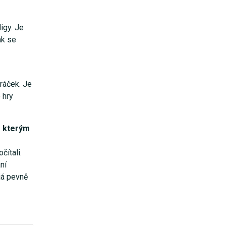
igy. Je
ak se
hráček. Je
 hry
e kterým
ítali.
ní
já pevně