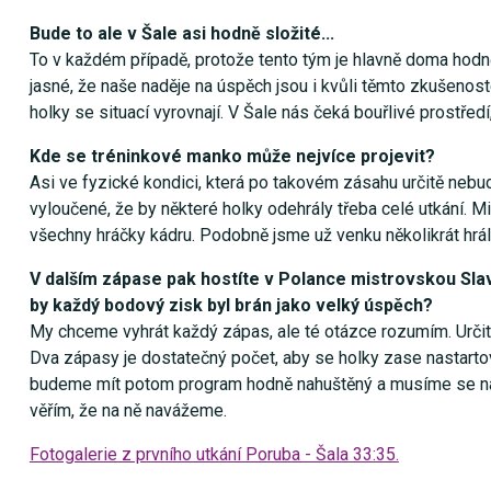
Bude to ale v Šale asi hodně složité...
To v každém případě, protože tento tým je hlavně doma hodně 
jasné, že naše naděje na úspěch jsou i kvůli těmto zkušeno
holky se situací vyrovnají. V Šale nás čeká bouřlivé prostředí
Kde se tréninkové manko může nejvíce projevit?
Asi ve fyzické kondici, která po takovém zásahu určitě nebude
vyloučené, že by některé holky odehrály třeba celé utkání. M
všechny hráčky kádru. Podobně jsme už venku několikrát hrály 
V dalším zápase pak hostíte v Polance mistrovskou Slav
by každý bodový zisk byl brán jako velký úspěch?
My chceme vyhrát každý zápas, ale té otázce rozumím. Určit
Dva zápasy je dostatečný počet, aby se holky zase nastartov
budeme mít potom program hodně nahuštěný a musíme se na n
věřím, že na ně navážeme.
Fotogalerie z prvního utkání Poruba - Šala 33:35.