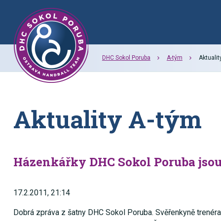
DHC Sokol Poruba
A-tým
Aktualit
Aktuality A-tým
Házenkářky DHC Sokol Poruba jsou z
17.2.2011, 21:14
Dobrá zpráva z šatny DHC Sokol Poruba. Svěřenkyně trenéra