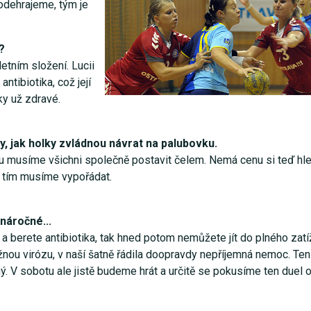
 odehrajeme, tým je
?
etním složení. Lucii
ntibiotika, což její
ky už zdravé.
, jak holky zvládnou návrat na palubovku.
u musíme všichni společně postavit čelem. Nemá cenu si teď hled
s tím musíme vypořádat.
 náročné...
i a berete antibiotika, tak hned potom nemůžete jít do plného zatí
žnou virózu, v naší šatně řádila doopravdy nepříjemná nemoc. Ten
ný. V sobotu ale jistě budeme hrát a určitě se pokusíme ten duel 