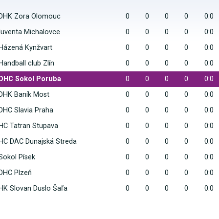
DHK Zora Olomouc
0
0
0
0
0:0
Iuventa Michalovce
0
0
0
0
0:0
Házená Kynžvart
0
0
0
0
0:0
Handball club Zlín
0
0
0
0
0:0
DHC Sokol Poruba
0
0
0
0
0:0
DHK Baník Most
0
0
0
0
0:0
DHC Slavia Praha
0
0
0
0
0:0
HC Tatran Stupava
0
0
0
0
0:0
HC DAC Dunajská Streda
0
0
0
0
0:0
Sokol Písek
0
0
0
0
0:0
DHC Plzeň
0
0
0
0
0:0
HK Slovan Duslo Šaľa
0
0
0
0
0:0