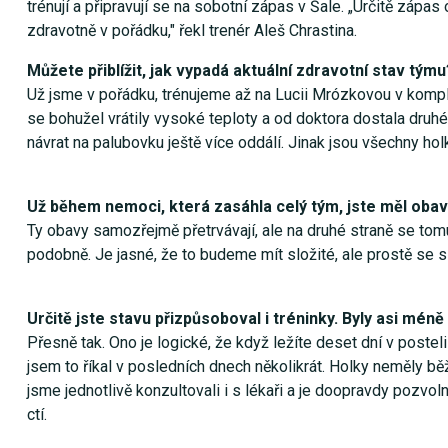
trénují a připravují se na sobotní zápas v Šale. „Určitě zápas
zdravotně v pořádku," řekl trenér Aleš Chrastina.
Můžete přiblížit, jak vypadá aktuální zdravotní stav týmu
Už jsme v pořádku, trénujeme až na Lucii Mrózkovou v kompl
se bohužel vrátily vysoké teploty a od doktora dostala druhé a
návrat na palubovku ještě více oddálí. Jinak jsou všechny hol
Už během nemoci, která zasáhla celý tým, jste měl obavy
Ty obavy samozřejmě přetrvávají, ale na druhé straně se tom
podobně. Je jasné, že to budeme mít složité, ale prostě se 
Určitě jste stavu přizpůsoboval i tréninky. Byly asi méně
Přesně tak. Ono je logické, že když ležíte deset dní v postel
jsem to říkal v posledních dnech několikrát. Holky neměly bě
jsme jednotlivě konzultovali i s lékaři a je doopravdy pozvol
ctí.