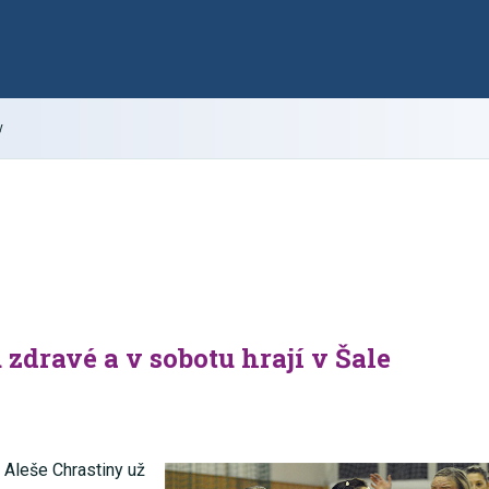
y
dravé a v sobotu hrají v Šale
 Aleše Chrastiny už