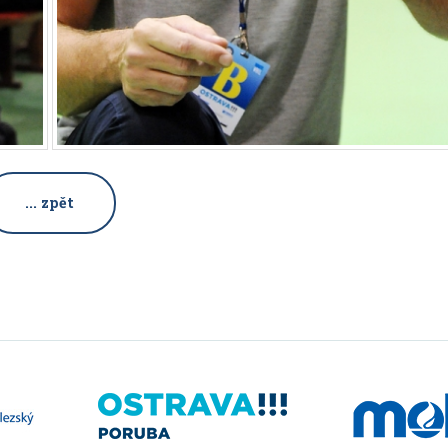
... zpět