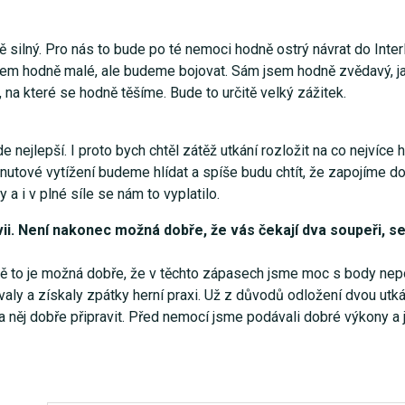
silný. Pro nás to bude po té nemoci hodně ostrý návrat do Interl
stem hodně malé, ale budeme bojovat. Sám jsem hodně zvědavý, j
, na které se hodně těšíme. Bude to určitě velký zážitek.
 nejlepší. I proto bych chtěl zátěž utkání rozložit na co nejvíce 
inutové vytížení budeme hlídat a spíše budu chtít, že zapojíme do
a i v plné síle se nám to vyplatilo.
ii. Není nakonec možná dobře, že vás čekají dva soupeři, s
ě to je možná dobře, že v těchto zápasech jsme moc s body nepoč
aly a získaly zpátky herní praxi. Už z důvodů odložení dvou utká
ěj dobře připravit. Před nemocí jsme podávali dobré výkony a 