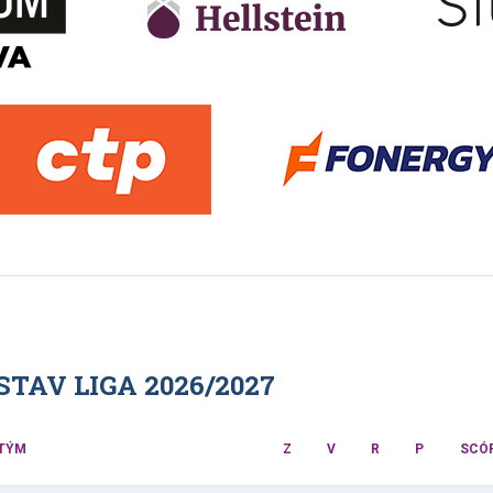
TAV LIGA 2026/2027
TÝM
Z
V
R
P
SCÓ