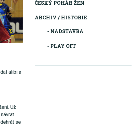
ČESKÝ POHÁR ŽEN
ARCHÍV / HISTORIE
- NADSTAVBA
- PLAY OFF
at alibi a
žení. Už
 návrat
odehrát se