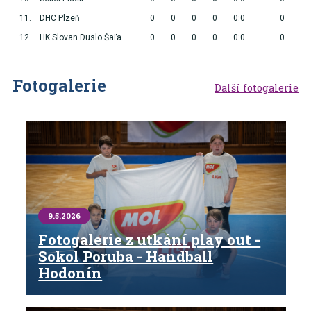
11.
DHC Plzeň
0
0
0
0
0:0
0
12.
HK Slovan Duslo Šaľa
0
0
0
0
0:0
0
Fotogalerie
Další fotogalerie
9.5.2026
Fotogalerie z utkání play out -
Sokol Poruba - Handball
Hodonín