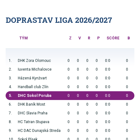
DOPRASTAV LIGA 2026/2027
TÝM
Z
V
R
P
SCÓRE
B
1.
DHK Zora Olomouc
0
0
0
0
0:0
0
2.
Iuventa Michalovce
0
0
0
0
0:0
0
3.
Házená Kynžvart
0
0
0
0
0:0
0
4.
Handball club Zlín
0
0
0
0
0:0
0
5.
DHC Sokol Poruba
0
0
0
0
0:0
0
6.
DHK Baník Most
0
0
0
0
0:0
0
7.
DHC Slavia Praha
0
0
0
0
0:0
0
8.
HC Tatran Stupava
0
0
0
0
0:0
0
9.
HC DAC Dunajská Streda
0
0
0
0
0:0
0
10.
Sokol Písek
0
0
0
0
0:0
0