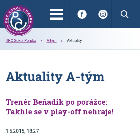
DHC Sokol Poruba
A-tým
Aktuality
Aktuality A-tým
Trenér Beňadik po porážce:
Takhle se v play-off nehraje!
1.5.2015, 18:27