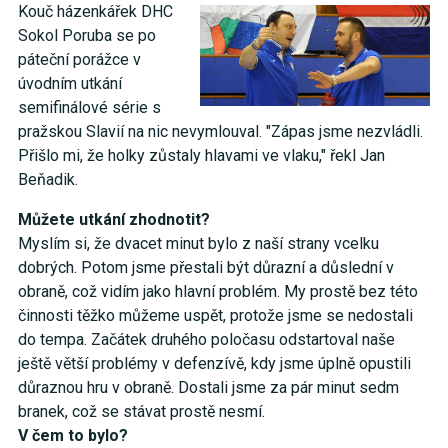
Kouč házenkářek DHC
Sokol Poruba se po
páteční porážce v
úvodním utkání
semifinálové série s
pražskou Slavií na nic nevymlouval. "Zápas jsme nezvládli.
Přišlo mi, že holky zůstaly hlavami ve vlaku," řekl Jan
Beňadik.
Můžete utkání zhodnotit?
Myslím si, že dvacet minut bylo z naší strany vcelku
dobrých. Potom jsme přestali být důrazní a důslední v
obraně, což vidím jako hlavní problém. My prostě bez této
činnosti těžko můžeme uspět, protože jsme se nedostali
do tempa. Začátek druhého poločasu odstartoval naše
ještě větší problémy v defenzívě, kdy jsme úplně opustili
důraznou hru v obraně. Dostali jsme za pár minut sedm
branek, což se stávat prostě nesmí.
V čem to bylo?