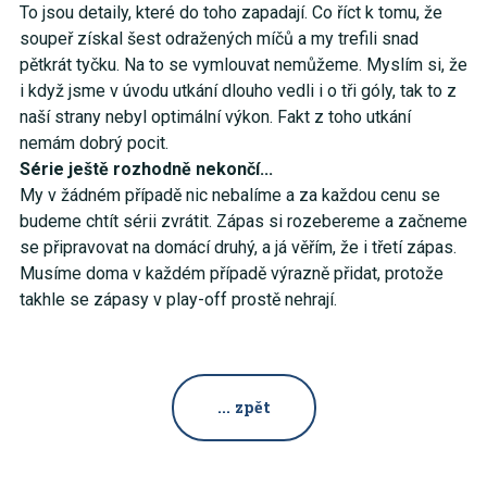
To jsou detaily, které do toho zapadají. Co říct k tomu, že
soupeř získal šest odražených míčů a my trefili snad
pětkrát tyčku. Na to se vymlouvat nemůžeme. Myslím si, že
i když jsme v úvodu utkání dlouho vedli i o tři góly, tak to z
naší strany nebyl optimální výkon. Fakt z toho utkání
nemám dobrý pocit.
Série ještě rozhodně nekončí...
My v žádném případě nic nebalíme a za každou cenu se
budeme chtít sérii zvrátit. Zápas si rozebereme a začneme
se připravovat na domácí druhý, a já věřím, že i třetí zápas.
Musíme doma v každém případě výrazně přidat, protože
takhle se zápasy v play-off prostě nehrají.
... zpět