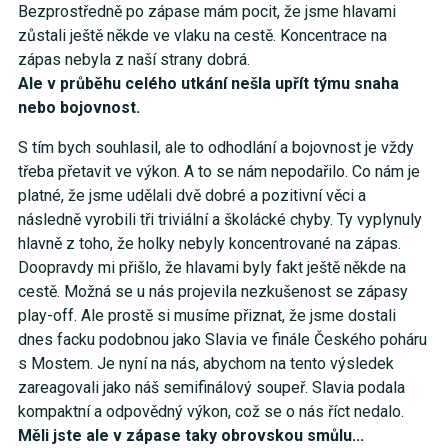
Bezprostředně po zápase mám pocit, že jsme hlavami
zůstali ještě někde ve vlaku na cestě. Koncentrace na
zápas nebyla z naší strany dobrá.
Ale v průběhu celého utkání nešla upřít týmu snaha
nebo bojovnost.
S tím bych souhlasil, ale to odhodlání a bojovnost je vždy
třeba přetavit ve výkon. A to se nám nepodařilo. Co nám je
platné, že jsme udělali dvě dobré a pozitivní věci a
následně vyrobili tři triviální a školácké chyby. Ty vyplynuly
hlavně z toho, že holky nebyly koncentrované na zápas.
Doopravdy mi přišlo, že hlavami byly fakt ještě někde na
cestě. Možná se u nás projevila nezkušenost se zápasy
play-off. Ale prostě si musíme přiznat, že jsme dostali
dnes facku podobnou jako Slavia ve finále Českého poháru
s Mostem. Je nyní na nás, abychom na tento výsledek
zareagovali jako náš semifinálový soupeř. Slavia podala
kompaktní a odpovědný výkon, což se o nás říct nedalo.
Měli jste ale v zápase taky obrovskou smůlu...