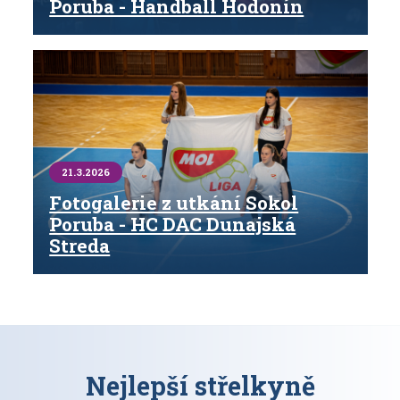
Poruba - Handball Hodonín
21.3.2026
Fotogalerie z utkání Sokol
Poruba - HC DAC Dunajská
Streda
Nejlepší střelkyně