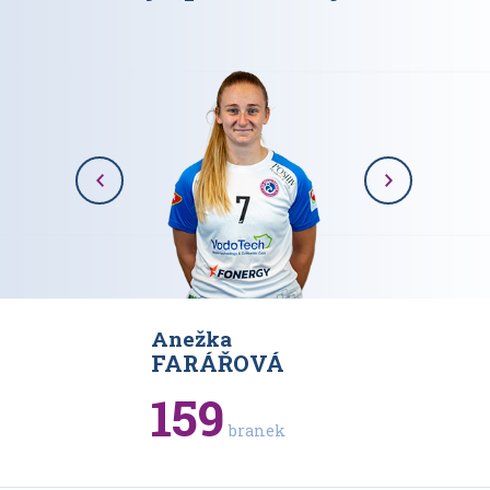
Anežka
Karolína
VÁ
FARÁŘOVÁ
RAJOV
159
93
branek
bran