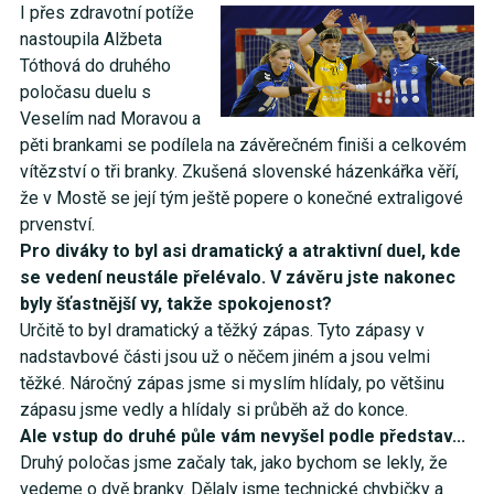
I přes zdravotní potíže
nastoupila Alžbeta
Tóthová do druhého
poločasu duelu s
Veselím nad Moravou a
pěti brankami se podílela na závěrečném finiši a celkovém
vítězství o tři branky. Zkušená slovenské házenkářka věří,
že v Mostě se její tým ještě popere o konečné extraligové
prvenství.
Pro diváky to byl asi dramatický a atraktivní duel, kde
se vedení neustále přelévalo. V závěru jste nakonec
byly šťastnější vy, takže spokojenost?
Určitě to byl dramatický a těžký zápas. Tyto zápasy v
nadstavbové části jsou už o něčem jiném a jsou velmi
těžké. Náročný zápas jsme si myslím hlídaly, po většinu
zápasu jsme vedly a hlídaly si průběh až do konce.
Ale vstup do druhé půle vám nevyšel podle představ...
Druhý poločas jsme začaly tak, jako bychom se lekly, že
vedeme o dvě branky. Dělaly jsme technické chybičky a