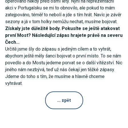
operováno někdy před osmi lety. Nyní na reprezentační
akci v Portugalsku se mi to obnovilo, ale pokud to mám
zatejpováno, téměř to nebolí a jde s tím hrát. Navíc je závěr
sezony a já v tom holky nemůžu nechat, musíme bojovat.
Získaly jste důležité body. Pokusíte se ještě atakovat
první Most? Následující zápas hrajete právě na severu
Čech...
Určitě jsme šly do zápasu s jediným cílem a to vyhrát,
abychom ještě měly šanci bojovat o první místo. To se nám
povedlo a do Mostu jedeme porvat se o další vítězství. Nic
jiného nám nezbývá, teď už nás čekají jen těžké zápasy.
Jdeme do toho s tím, že musíme a hlavně chceme
vyhrávat.
... zpět