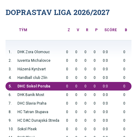
DOPRASTAV LIGA 2026/2027
TÝM
Z
V
R
P
SCÓRE
B
1.
DHK Zora Olomouc
0
0
0
0
0:0
0
2.
Iuventa Michalovce
0
0
0
0
0:0
0
3.
Házená Kynžvart
0
0
0
0
0:0
0
4.
Handball club Zlín
0
0
0
0
0:0
0
5.
DHC Sokol Poruba
0
0
0
0
0:0
0
6.
DHK Baník Most
0
0
0
0
0:0
0
7.
DHC Slavia Praha
0
0
0
0
0:0
0
8.
HC Tatran Stupava
0
0
0
0
0:0
0
9.
HC DAC Dunajská Streda
0
0
0
0
0:0
0
10.
Sokol Písek
0
0
0
0
0:0
0