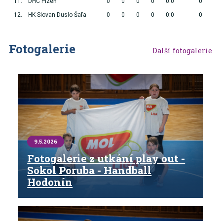
11.
DHC Plzeň
0
0
0
0
0:0
0
12.
HK Slovan Duslo Šaľa
0
0
0
0
0:0
0
Fotogalerie
Další fotogalerie
9.5.2026
Fotogalerie z utkání play out -
Sokol Poruba - Handball
Hodonín