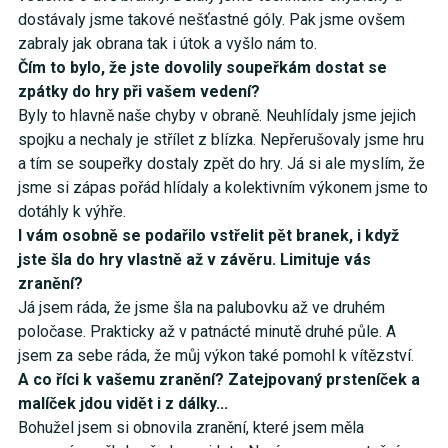
dostávaly jsme takové nešťastné góly. Pak jsme ovšem
zabraly jak obrana tak i útok a vyšlo nám to.
Čím to bylo, že jste dovolily soupeřkám dostat se
zpátky do hry při vašem vedení?
Byly to hlavně naše chyby v obraně. Neuhlídaly jsme jejich
spojku a nechaly je střílet z blízka. Nepřerušovaly jsme hru
a tím se soupeřky dostaly zpět do hry. Já si ale myslím, že
jsme si zápas pořád hlídaly a kolektivním výkonem jsme to
dotáhly k výhře.
I vám osobně se podařilo vstřelit pět branek, i když
jste šla do hry vlastně až v závěru. Limituje vás
zranění?
Já jsem ráda, že jsme šla na palubovku až ve druhém
poločase. Prakticky až v patnácté minutě druhé půle. A
jsem za sebe ráda, že můj výkon také pomohl k vítězství.
A co říci k vašemu zranění? Zatejpovaný prsteníček a
malíček jdou vidět i z dálky...
Bohužel jsem si obnovila zranění, které jsem měla