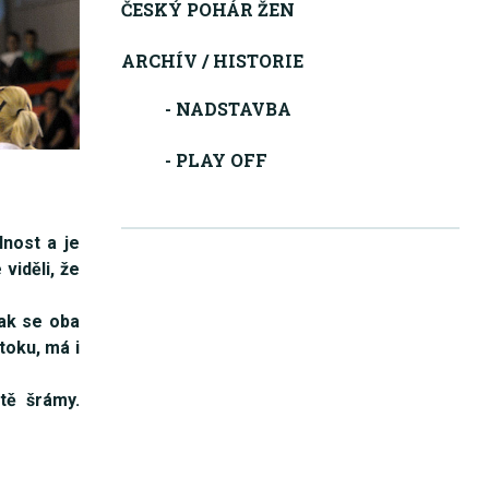
ČESKÝ POHÁR ŽEN
ARCHÍV / HISTORIE
- NADSTAVBA
- PLAY OFF
nost a je
viděli, že
nak se oba
toku, má i
tě šrámy.