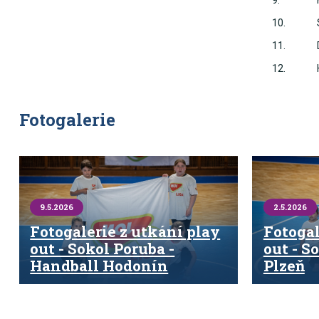
9.
10.
11.
12.
Fotogalerie
9.5.2026
2.5.2026
Fotogalerie z utkání play
Fotogal
out - Sokol Poruba -
out - S
Handball Hodonín
Plzeň