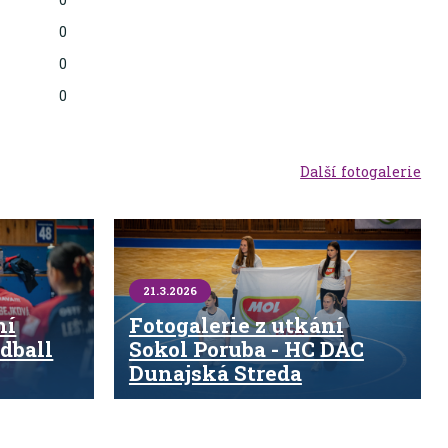
0
0
0
0
Další fotogalerie
21.3.2026
ní
Fotogalerie z utkání
dball
Sokol Poruba - HC DAC
Dunajská Streda