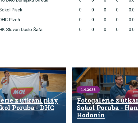
HC DAC Dunajská Streda
0
0
0
0
0:0
Sokol Písek
0
0
0
0
0:0
DHC Plzeň
0
0
0
0
0:0
HK Slovan Duslo Šaľa
0
0
0
0
0:0
1.4.2026
erie z utkání play
Fotogalerie z utká
okol Poruba - DHC
Sokol Poruba - Han
Hodonín