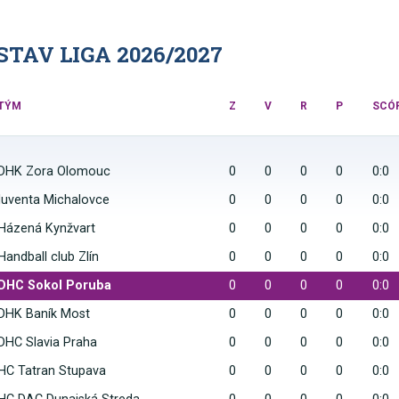
TAV LIGA 2026/2027
TÝM
Z
V
R
P
SCÓ
DHK Zora Olomouc
0
0
0
0
0:0
Iuventa Michalovce
0
0
0
0
0:0
Házená Kynžvart
0
0
0
0
0:0
Handball club Zlín
0
0
0
0
0:0
DHC Sokol Poruba
0
0
0
0
0:0
DHK Baník Most
0
0
0
0
0:0
DHC Slavia Praha
0
0
0
0
0:0
HC Tatran Stupava
0
0
0
0
0:0