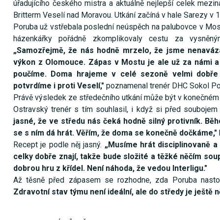
úřadujícího českého mistra a aktuálně nejlepší celek mezi
Britterm Veselí nad Moravou. Utkání začíná v hale Sarezy v 1
Poruba už vstřebala poslední neúspěch na palubovce v Mos
házenkářky pořádně zkomplikovaly cestu za vysněný
„Samozřejmě, že nás hodně mrzelo, že jsme nenaváza
výkon z Olomouce. Zápas v Mostu je ale už za námi a 
poučíme. Doma hrajeme v celé sezoně velmi dobře 
potvrdíme i proti Veselí,"
poznamenal trenér DHC Sokol Po
Právě výsledek ze středečního utkání může být v konečném ú
Ostravský trenér s tím souhlasil, i když si před soubojem 
jasné, že ve středu nás čeká hodně silný protivník. Bě
se s ním dá hrát. Věřím, že doma se konečně dočkáme,"
Recept je podle něj jasný.
„Musíme hrát disciplinovaně a
celky dobře znají, takže bude složité a těžké něčím sou
dobrou hru z křídel. Není náhoda, že vedou Interligu."
Až těsně před zápasem se rozhodne, zda Poruba nasto
Zdravotní stav týmu není ideální, ale do středy je ještě