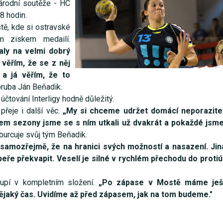
národní soutěže - HC
8 hodin.
tě, kde si ostravské
m ziskem medailí.
ly na velmi dobrý
věřím, že se z něj
a já věřím, že to
ruba Ján Beňadik.
čtování Interligy hodně důležitý.
přeje i další věc.
„My si chceme udržet domácí neporazitel
hem sezony jsme se s ním utkali už dvakrát a pokaždé jsme 
burcuje svůj tým Beňadik.
 samozřejmě, že na hranici svých možností a nasazení. Ji
peře překvapit. Veselí je silné v rychlém přechodu do protiú
upí v kompletním složení.
„Po zápase v Mostě máme ješ
 nějaký čas. Uvidíme až před zápasem, jak na tom budeme."