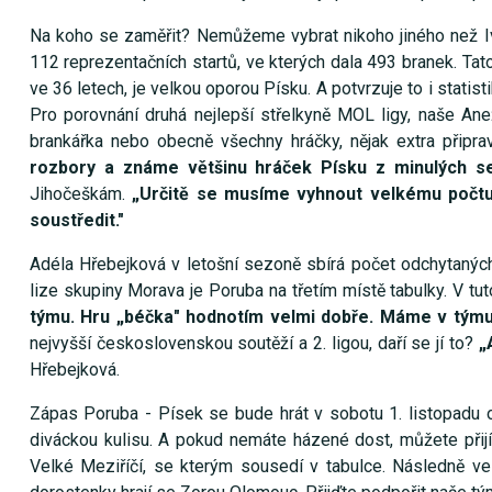
Na koho se zaměřit? Nemůžeme vybrat nikoho jiného než I
112 reprezentačních startů, ve kterých dala 493 branek. Tat
ve 36 letech, je velkou oporou Písku. A potvrzuje to i statis
Pro porovnání druhá nejlepší střelkyně MOL ligy, naše An
brankářka nebo obecně všechny hráčky, nějak extra připrav
rozbory a známe většinu hráček Písku z minulých se
Jihočeškám.
„Určitě se musíme vyhnout velkému počt
soustředit."
Adéla Hřebejková v letošní sezoně sbírá počet odchytaných 
lize skupiny Morava je Poruba na třetím místě tabulky. V tu
týmu. Hru „béčka" hodnotím velmi dobře. Máme v týmu
nejvyšší československou soutěží a 2. ligou, daří se jí to?
„
Hřebejková.
Zápas Poruba - Písek se bude hrát v sobotu 1. listopadu o
diváckou kulisu. A pokud nemáte házené dost, můžete přijít
Velké Meziříčí, se kterým sousedí v tabulce. Následně v