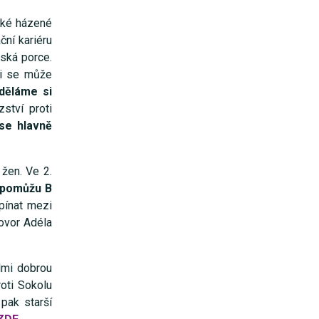
ské házené
ční kariéru
vská porce.
li se může
 děláme si
ství proti
 se
hlavně
 žen. Ve 2.
 pomůžu B
pínat mezi
ovor Adéla
lmi dobrou
roti Sokolu
pak starší