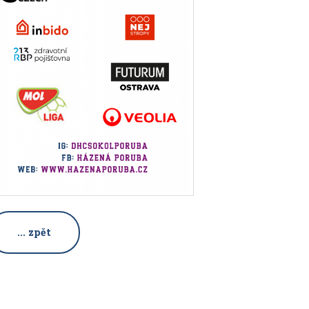
... zpět