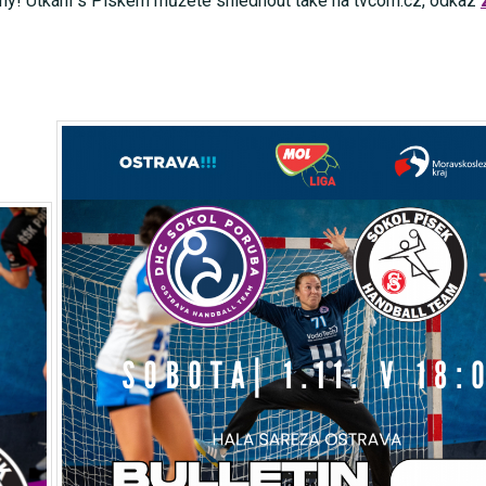
ýmy! Utkání s Pískem můžete shlédnout také na tvcom.cz, odkaz