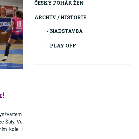
ČESKÝ POHÁR ŽEN
ARCHÍV / HISTORIE
- NADSTAVBA
- PLAY OFF
k!
ynžvartem.
ze Šaly. Ve
ním kole i
l.