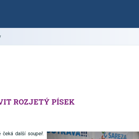
y
VIT ROZJETÝ PÍSEK
 čeká další soupeř.