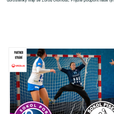
dorostenky hrají se Zorou Olomouc. Přijďte podpořit naše t