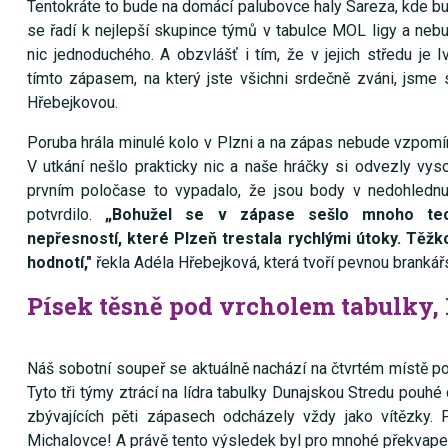
Tentokráte to bude na domácí palubovce haly Sareza, kde bu
se řadí k nejlepší skupince týmů v tabulce MOL ligy a neb
nic jednoduchého. A obzvlášť i tím, že v jejich středu je 
tímto zápasem, na který jste všichni srdečně zváni, jsme 
Hřebejkovou.
Poruba hrála minulé kolo v Plzni a na zápas nebude vzpom
V utkání nešlo prakticky nic a naše hráčky si odvezly vy
prvním poločase to vypadalo, že jsou body v nedohledn
potvrdilo.
„Bohužel se v zápase sešlo mnoho te
nepřesností
, které Plzeň trestala rychlými útoky. Těžk
hodnotí,"
řekla Adéla Hřebejková, která tvoří pevnou brankářs
Písek těsně pod vrcholem tabulky, 
Náš sobotní soupeř se aktuálně nachází na čtvrtém místě p
Tyto tři týmy ztrácí na lídra tabulky Dunajskou Stredu pouhé
zbývajících pěti zápasech odcházely vždy jako vítězky.
Michalovce! A právě tento výsledek byl pro mnohé překvapením