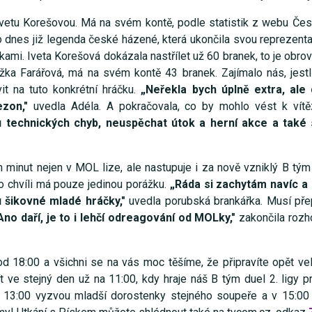
vetu Korešovou. Má na svém kontě, podle statistik z webu Če
o dnes již legenda české házené, která ukončila svou reprezenta
tikami. Iveta Korešová dokázala nastřílet už 60 branek, to je obro
ežka Farářová, má na svém kontě 43 branek. Zajímalo nás, jest
it na tuto konkrétní hráčku.
„Neřekla bych úplně extra, ale
zon,"
uvedla Adéla. A pokračovala, co by mohlo vést k vítěz
u technických chyb, neuspěchat útok
a
herní akce a
také
minut nejen v MOL lize, ale nastupuje i za nově vzniklý B tým
to chvíli má pouze jedinou porážku.
„Ráda si zachytám navíc a
 šikovné mladé hráčky,"
uvedla porubská brankářka. Musí pře
Ano daří, je to i lehčí odreagování od MOLky,"
zakončila rozh
d 18:00 a všichni se na vás moc těšíme, že připravíte opět ve
 ve stejný den už na 11:00, kdy hraje náš B tým duel 2. ligy p
e 13:00 vyzvou mladší dorostenky stejného soupeře a v 15:00 