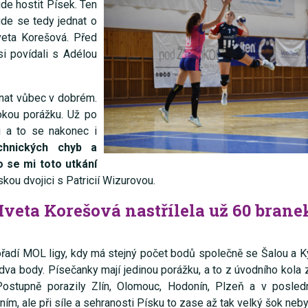
de hostit Písek. Ten
ude se tedy jednat o
Iveta Korešová. Před
si povídali s Adélou
ínat vůbec v dobrém.
sokou porážku. Už po
u a to se nakonec i
chnických chyb
a
o se mi toto utkání
kou dvojici s Patricií Wizurovou.
Iveta Korešová nastřílela už 60 brane
ořadí MOL ligy, kdy má stejný počet bodů společně se Šalou a K
 dva body. Písečanky mají jedinou porážku, a to z úvodního kola 
 Postupně porazily Zlín, Olomouc, Hodonín, Plzeň a v posled
, ale při síle a sehranosti Písku to zase až tak velký šok neby