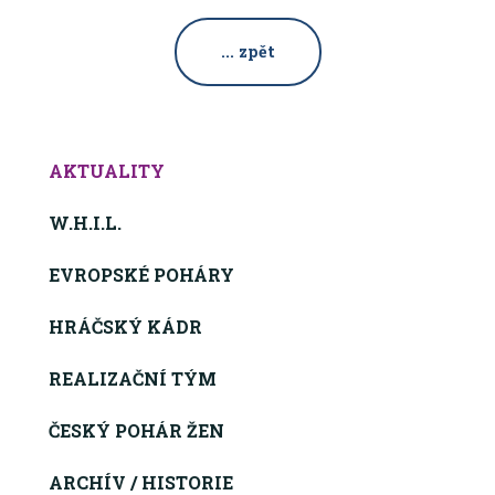
... zpět
AKTUALITY
W.H.I.L.
EVROPSKÉ POHÁRY
HRÁČSKÝ KÁDR
REALIZAČNÍ TÝM
ČESKÝ POHÁR ŽEN
ARCHÍV / HISTORIE