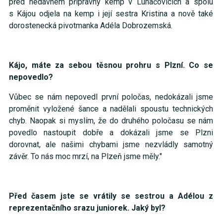
před nedávnem přípravný kemp v Luhačovicích a spolu
s Kájou odjela na kemp i její sestra Kristina a nově také
dorostenecká pivotmanka Adéla Dobrozemská.
Kájo, máte za sebou těsnou prohru s Plzní. Co se
nepovedlo?
Vůbec se nám nepovedl první poločas, nedokázali jsme
proměnit vyložené šance a nadělali spoustu technických
chyb. Naopak si myslím, že do druhého poločasu se nám
povedlo nastoupit dobře a dokázali jsme se Plzni
dorovnat, ale našimi chybami jsme nezvládly samotný
závěr. To nás moc mrzí, na Plzeň jsme měly."
Před časem jste se vrátily se sestrou a Adélou z
reprezentačního srazu juniorek. Jaký byl?