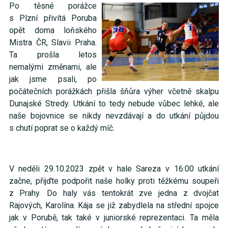
Po těsné porážce
s Plzní přivítá Poruba
opět doma loňského
Mistra ČR, Slavii Praha.
Ta prošla letos
nemalými změnami, ale
jak jsme psali, po
počátečních porážkách přišla šňůra výher včetně skalpu
Dunajské Stredy. Utkání to tedy nebude vůbec lehké, ale
naše bojovnice se nikdy nevzdávají a do utkání půjdou
s chutí poprat se o každý míč.
V neděli 29.10.2023 zpět v hale Sareza v 16:00 utkání
začne, přijďte podpořit naše holky proti těžkému soupeři
z Prahy. Do haly vás tentokrát zve jedna z dvojčat
Rajových, Karolína. Kája se již zabydlela na střední spojce
jak v Porubě, tak také v juniorské reprezentaci. Ta měla