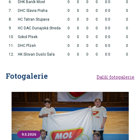
6.
DHK Baník Most
0
0
0
0
0:0
0
7.
DHC Slavia Praha
0
0
0
0
0:0
0
8.
HC Tatran Stupava
0
0
0
0
0:0
0
9.
HC DAC Dunajská Streda
0
0
0
0
0:0
0
10.
Sokol Písek
0
0
0
0
0:0
0
11.
DHC Plzeň
0
0
0
0
0:0
0
12.
HK Slovan Duslo Šaľa
0
0
0
0
0:0
0
Fotogalerie
Další fotogalerie
9.5.2026