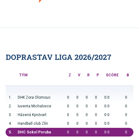
DOPRASTAV LIGA 2026/2027
TÝM
Z
V
R
P
SCÓRE
B
1.
DHK Zora Olomouc
0
0
0
0
0:0
0
2.
Iuventa Michalovce
0
0
0
0
0:0
0
3.
Házená Kynžvart
0
0
0
0
0:0
0
4.
Handball club Zlín
0
0
0
0
0:0
0
5.
DHC Sokol Poruba
0
0
0
0
0:0
0