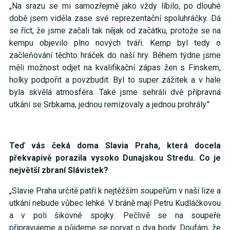
„Na srazu se mi samozřejmě jako vždy líbilo, po dlouhé
době jsem viděla zase své reprezentační spoluhráčky. Dá
se říct, že jsme začali tak nějak od začátku, protože se na
kempu objevilo plno nových tváři. Kemp byl tedy o
začleňování těchto hráček do naší hry. Během týdne jsme
měli možnost odjet na kvalifikační zápas žen s Finskem,
holky podpořit a povzbudit. Byl to super zážitek a v hale
byla skvělá atmosféra. Také jsme sehráli dvě přípravná
utkání se Srbkama, jednou remizovaly a jednou prohrály."
Teď vás čeká doma Slavia Praha, která docela
překvapivě porazila vysoko Dunajskou Stredu. Co je
největší zbraní Slávistek?
„Slavie Praha určitě patří k nejtěžším soupeřům v naší lize a
utkání nebude vůbec lehké. V bráně mají Petru Kudláčkovou
a v poli šikovné spojky. Pečlivě se na soupeře
připravujeme a půjdeme se porvat o dva body. Doufám, že