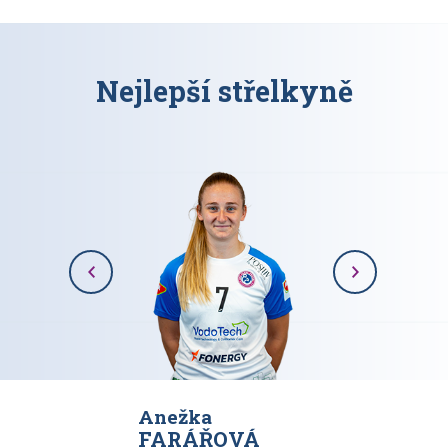
Nejlepší střelkyně
Anežka
Karolína
VÁ
FARÁŘOVÁ
RAJOV