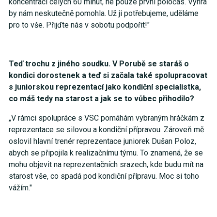
koncentraci celých 60 minut, ne pouze první poločas. Výhra
by nám neskutečně pomohla. Už ji potřebujeme, uděláme
pro to vše. Přijďte nás v sobotu podpořit!"
Teď trochu z jiného soudku. V Porubě se staráš o
kondici dorostenek a teď si začala také spolupracovat
s juniorskou reprezentací jako kondiční specialistka,
co máš tedy na starost a jak se to vůbec přihodilo?
„V rámci spolupráce s VSC pomáhám vybraným hráčkám z
reprezentace se silovou a kondiční přípravou. Zároveň mě
oslovil hlavní trenér reprezentace juniorek Dušan Poloz,
abych se připojila k realizačnímu týmu. To znamená, že se
mohu objevit na reprezentačních srazech, kde budu mít na
starost vše, co spadá pod kondiční přípravu. Moc si toho
vážím."