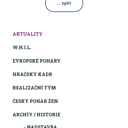
... zpět
AKTUALITY
W.H.I.L.
EVROPSKÉ POHÁRY
HRÁČSKÝ KÁDR
REALIZAČNÍ TÝM
ČESKÝ POHÁR ŽEN
ARCHÍV / HISTORIE
- NADSTAVBA