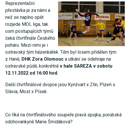
Reprezentační
přestávka je za námi a
než se naplno opět
rozjede MOL liga, tak
osm postupujících týmů
čeká čtvrtfinále Českého
poháru. Mezi nimi je i
ostravský tým házenkářek. Těm byl losem přidělen tým
z Hané,
DHK Zora Olomouc
a utkání se odehraje na
ostravské půdě, konkrétně
v hale SAREZA v sobotu
12.11.2022 od 16:00 hod.
Další čtvrtfinálové dvojice jsou Kynžvart x Zlín, Plzeň x
Slávia, Most x Písek.
Co říká na čtvrtfinálového soupeře pravá spojka, porubská
odchovankyně Marie Šmidáková?