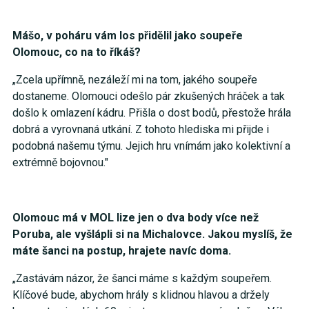
Mášo, v poháru vám los přidělil jako soupeře
Olomouc, co na to říkáš?
„Zcela upřímně, nezáleží mi na tom, jakého soupeře
dostaneme. Olomouci odešlo pár zkušených hráček a tak
došlo k omlazení kádru. Přišla o dost bodů, přestože hrála
dobrá a vyrovnaná utkání. Z tohoto hlediska mi přijde i
podobná našemu týmu. Jejich hru vnímám jako kolektivní a
extrémně bojovnou."
Olomouc má v MOL lize jen o dva body více než
Poruba, ale vyšlápli si na Michalovce. Jakou myslíš, že
máte šanci na postup, hrajete navíc doma.
„Zastávám názor, že šanci máme s každým soupeřem.
Klíčové bude, abychom hrály s klidnou hlavou a držely