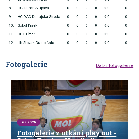
8.
HC Tatran Stupava
0
0
0
0
0:0
0
9.
HC DAC Dunajská Streda
0
0
0
0
0:0
0
10.
Sokol Písek
0
0
0
0
0:0
0
11.
DHC Plzeň
0
0
0
0
0:0
0
12.
HK Slovan Duslo Šaľa
0
0
0
0
0:0
0
Fotogalerie
Další fotogalerie
9.5.2026
Fotogalerie z utkání play out -