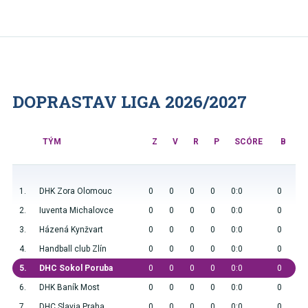
DOPRASTAV LIGA 2026/2027
TÝM
Z
V
R
P
SCÓRE
B
1.
DHK Zora Olomouc
0
0
0
0
0:0
0
2.
Iuventa Michalovce
0
0
0
0
0:0
0
3.
Házená Kynžvart
0
0
0
0
0:0
0
4.
Handball club Zlín
0
0
0
0
0:0
0
5.
DHC Sokol Poruba
0
0
0
0
0:0
0
6.
DHK Baník Most
0
0
0
0
0:0
0
7.
DHC Slavia Praha
0
0
0
0
0:0
0