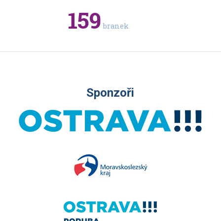
159
93
branek
bran
Sponzoři