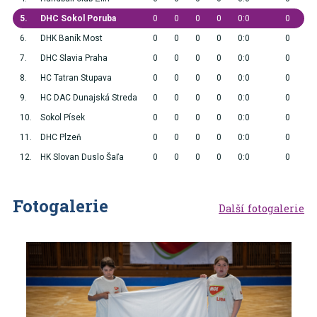
5.
DHC Sokol Poruba
0
0
0
0
0:0
0
6.
DHK Baník Most
0
0
0
0
0:0
0
7.
DHC Slavia Praha
0
0
0
0
0:0
0
8.
HC Tatran Stupava
0
0
0
0
0:0
0
9.
HC DAC Dunajská Streda
0
0
0
0
0:0
0
10.
Sokol Písek
0
0
0
0
0:0
0
11.
DHC Plzeň
0
0
0
0
0:0
0
12.
HK Slovan Duslo Šaľa
0
0
0
0
0:0
0
Fotogalerie
Další fotogalerie