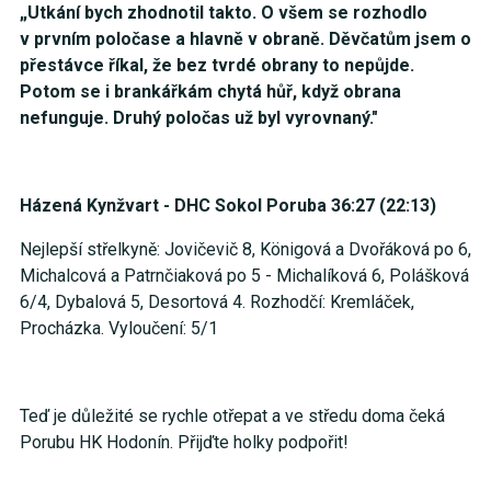
„Utkání bych zhodnotil takto. O všem se rozhodlo
v prvním poločase a hlavně v obraně. Děvčatům jsem o
přestávce říkal, že bez tvrdé obrany to nepůjde.
Potom se i brankářkám chytá hůř, když obrana
nefunguje. Druhý poločas už byl vyrovnaný."
Házená Kynžvart - DHC Sokol Poruba 36:27 (22:13)
Nejlepší střelkyně: Jovičevič 8, Königová a Dvořáková po 6,
Michalcová a Patrnčiaková po 5 - Michalíková 6, Polášková
6/4, Dybalová 5, Desortová 4. Rozhodčí: Kremláček,
Procházka. Vyloučení: 5/1
Teď je důležité se rychle otřepat a ve středu doma čeká
Porubu HK Hodonín. Přijďte holky podpořit!