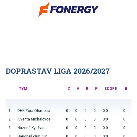
DOPRASTAV LIGA 2026/2027
TÝM
Z
V
R
P
SCÓRE
B
1.
DHK Zora Olomouc
0
0
0
0
0:0
0
2.
Iuventa Michalovce
0
0
0
0
0:0
0
3.
Házená Kynžvart
0
0
0
0
0:0
0
4.
Handball club Zlín
0
0
0
0
0:0
0