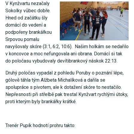
V Kynžvartu nezačaly
Sokolky vůbec dobře.
Hned od začátku šly
domácí do vedení a
podpořeny brankářkou
Srpovou pomalu
navyšovaly skóre (3:1, 6:2, 10:6). Našim holkám se nedařilo
v koncovce a moc nefungovala ani obrana. Domácí si tak
do poločasu vybudovaly devítibrankový náskok 22:13.
Druhý poločas vypadal z pohledu Poruby o poznání lépe,
gólově táhla tým Alžbeta Michalíková a dařila se
spolupráce s pivotem, ale k dotažení skóre to nestačilo.
Nepřesnosti při střelbě pak trestal Kynžvart rychlými útoky,
proti kterým byly brankářky krátké.
Trenér Pupík hodnotí prohru takto: