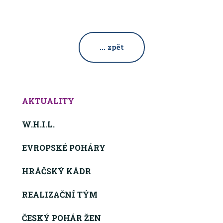
... zpět
AKTUALITY
W.H.I.L.
EVROPSKÉ POHÁRY
HRÁČSKÝ KÁDR
REALIZAČNÍ TÝM
ČESKÝ POHÁR ŽEN