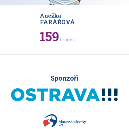
Anežka
Karolína
VÁ
FARÁŘOVÁ
RAJOV
159
93
branek
bran
Sponzoři