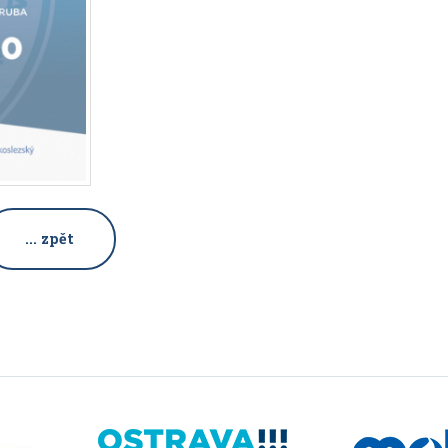
... zpět