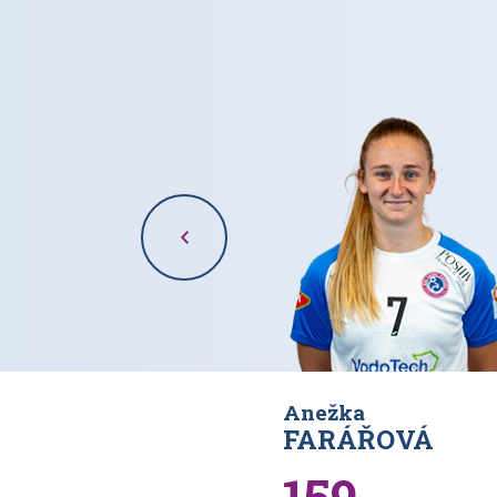
Anežka
KOVÁ
FARÁŘOVÁ
159