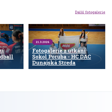
Další fotogalerie
21.3.2026
ní
Fotogalerie z utkání
dball
Sokol Poruba - HC DAC
Dunajská Streda