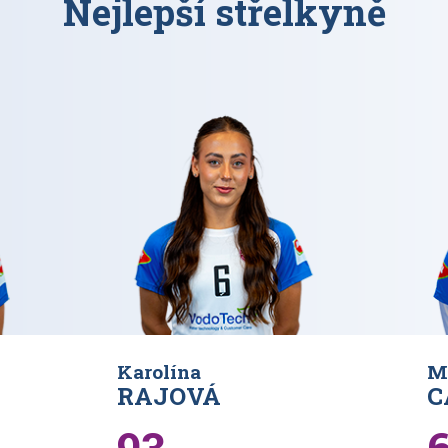
Nejlepší střelkyně
Karolína
M
RAJOVÁ
C
93