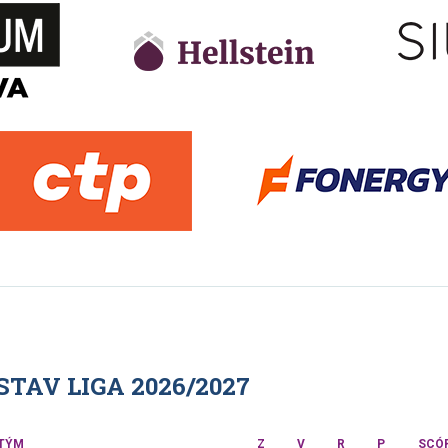
TAV LIGA 2026/2027
TÝM
Z
V
R
P
SCÓ