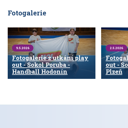
Fotogalerie
9.5.2026
2.5.2026
Fotogalerie z utkání play
Fotogal
out - Sokol Poruba -
out - S
Handball Hodonín
Plzeň