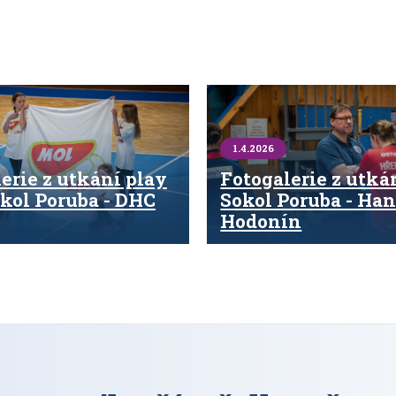
1.4.2026
erie z utkání play
Fotogalerie z utká
okol Poruba - DHC
Sokol Poruba - Han
Hodonín