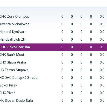
DHK Zora Olomouc
0
0
0
0
0:0
Iuventa Michalovce
0
0
0
0
0:0
Házená Kynžvart
0
0
0
0
0:0
Handball club Zlín
0
0
0
0
0:0
DHC Sokol Poruba
0
0
0
0
0:0
DHK Baník Most
0
0
0
0
0:0
DHC Slavia Praha
0
0
0
0
0:0
HC Tatran Stupava
0
0
0
0
0:0
HC DAC Dunajská Streda
0
0
0
0
0:0
Sokol Písek
0
0
0
0
0:0
DHC Plzeň
0
0
0
0
0:0
HK Slovan Duslo Šaľa
0
0
0
0
0:0