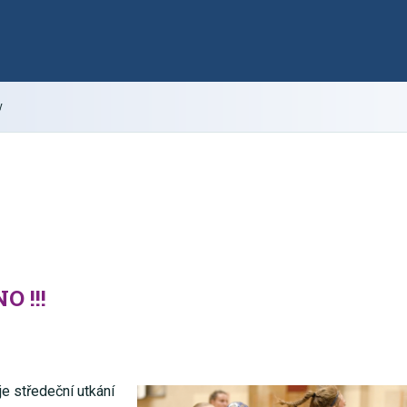
y
 !!!
e středeční utkání