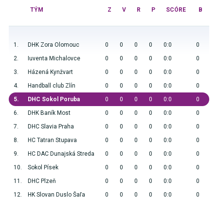
TÝM
Z
V
R
P
SCÓRE
B
1.
DHK Zora Olomouc
0
0
0
0
0:0
0
2.
Iuventa Michalovce
0
0
0
0
0:0
0
3.
Házená Kynžvart
0
0
0
0
0:0
0
4.
Handball club Zlín
0
0
0
0
0:0
0
5.
DHC Sokol Poruba
0
0
0
0
0:0
0
6.
DHK Baník Most
0
0
0
0
0:0
0
7.
DHC Slavia Praha
0
0
0
0
0:0
0
8.
HC Tatran Stupava
0
0
0
0
0:0
0
9.
HC DAC Dunajská Streda
0
0
0
0
0:0
0
10.
Sokol Písek
0
0
0
0
0:0
0
11.
DHC Plzeň
0
0
0
0
0:0
0
12.
HK Slovan Duslo Šaľa
0
0
0
0
0:0
0