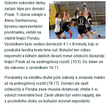
Sobotní sokolské derby
začalo lépe pro domácí
Písek. Ti doma silnější o
Alenu Stellnerovou,
bývalou reprezentační
pivotmanku, vletěli na
vlažně hrající Porubu.
Výsledkem bylo vedení domácích 4:1 v 8.minutě, kdy si
porubská lavička brala time out. Bohužel ten vůbec
nepomohl a během dalších deseti minut odskočil důrazněji
hrající Písek až na sedmigólový rozdíl. (10:3). Do šaten se
šlo nakonec s výsledkem 16:11.
Porubanky na začátku druhé půle zabraly a smazaly manko
až na jednogólový rozdíl (18:17). Domácí ale opět
odskočily a Poruba zase musela dotahovat, chtěla-li si
odvézt minimálně bod. Závěr utkání byl velmi napjatý, ale
z posledního útoku se bohužel srovnat nepodařilo.