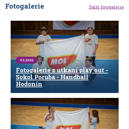
Fotogalerie
Další fotogalerie
9.5.2026
Fotogalerie z utkání play out -
Sokol Poruba - Handball
Hodonín