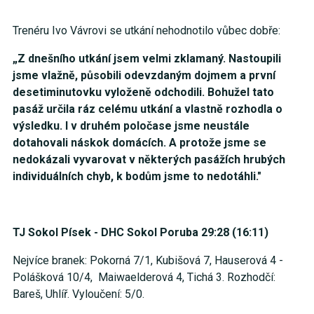
Trenéru Ivo Vávrovi se utkání nehodnotilo vůbec dobře:
„Z dnešního utkání jsem velmi zklamaný. Nastoupili
jsme vlažně, působili odevzdaným dojmem a první
desetiminutovku vyloženě odchodili. Bohužel tato
pasáž určila ráz celému utkání a vlastně rozhodla o
výsledku. I v druhém poločase jsme neustále
dotahovali náskok domácích. A protože jsme se
nedokázali vyvarovat v některých pasážích hrubých
individuálních chyb, k bodům jsme to nedotáhli."
TJ Sokol Písek - DHC Sokol Poruba 29:28 (16:11)
Nejvíce branek: Pokorná 7/1, Kubišová 7, Hauserová 4 -
Polášková 10/4, Maiwaelderová 4, Tichá 3. Rozhodčí:
Bareš, Uhlíř. Vyloučení: 5/0.