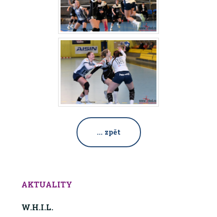
... zpět
AKTUALITY
W.H.I.L.