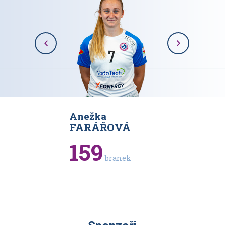
Anežka
Karolína
VÁ
FARÁŘOVÁ
RAJOV
159
93
branek
bran