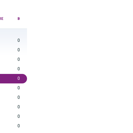
RE
B
0
0
0
0
0
0
0
0
0
0