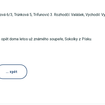
vá 6/3, Trúnková 5, Trifunović 3. Rozhodčí: Valášek, Vychodil. Vy
tá opět doma letos už známého soupeře, Sokolky z Písku.
... zpět