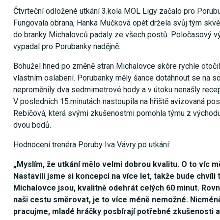
Čtvrteční odložené utkání 3.kola MOL Ligy začalo pro Porub
Fungovala obrana, Hanka Mučková opět držela svůj tým skvě
do branky Michalovců padaly ze všech postů. Poločasový vý
vypadal pro Porubanky nadějně.
Bohužel hned po změně stran Michalovce skóre rychle otoči
vlastním oslabení. Porubanky měly šance dotáhnout se na so
neproměnily dva sedmimetrové hody a v útoku nenašly recep
V posledních 15.minutách nastoupila na hřiště avizovaná pos
Rebičová, která svými zkušenostmi pomohla týmu z východu
dvou bodů.
Hodnocení trenéra Poruby Iva Vávry po utkání:
„Myslím, že utkání mělo velmi dobrou kvalitu. O to víc 
Nastavili jsme si koncepci na více let, takže bude chví
Michalovce jsou, kvalitně odehrát celých 60 minut. Rovn
naši cestu směrovat, je to více méně nemožné. Nicméně
pracujme, mladé hráčky posbírají potřebné zkušenosti 