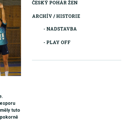
ČESKÝ POHÁR ŽEN
ARCHÍV / HISTORIE
- NADSTAVBA
- PLAY OFF
e.
zesporu
 měly tuto
 pokorně