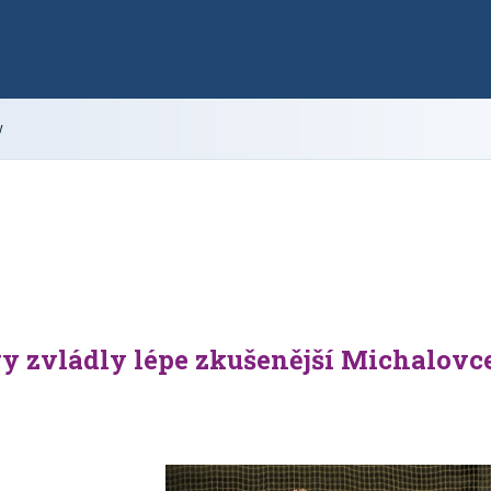
y
y zvládly lépe zkušenější Michalovc