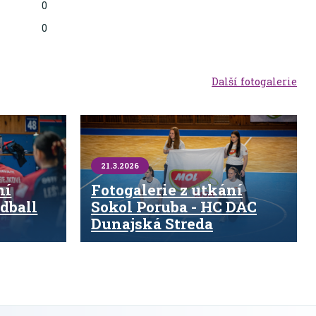
0
0
Další fotogalerie
21.3.2026
ní
Fotogalerie z utkání
dball
Sokol Poruba - HC DAC
Dunajská Streda