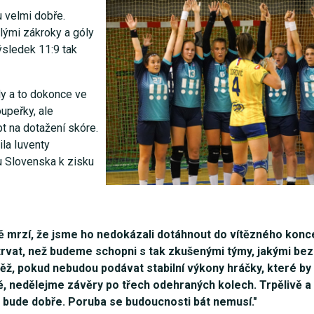
u velmi dobře.
lými zákroky a góly
sledek 11:9 tak
ly a to dokonce ve
upeřky, ale
t na dotažení skóre.
ila Iuventy
 Slovenska k zisku
mě mrzí, že jsme ho nedokázali dotáhnout do vítězného konc
li trvat, než budeme schopni s tak zkušenými týmy, jakými be
ěž, pokud nebudou podávat stabilní výkony hráčky, které by
, nedělejme závěry po třech odehraných kolech. Trpělivě a
a bude dobře. Poruba se budoucnosti bát nemusí."