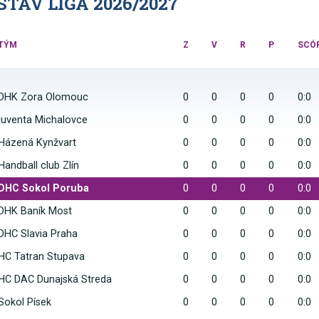
TAV LIGA 2026/2027
TÝM
Z
V
R
P
SCÓ
DHK Zora Olomouc
0
0
0
0
0:0
Iuventa Michalovce
0
0
0
0
0:0
Házená Kynžvart
0
0
0
0
0:0
Handball club Zlín
0
0
0
0
0:0
DHC Sokol Poruba
0
0
0
0
0:0
DHK Baník Most
0
0
0
0
0:0
DHC Slavia Praha
0
0
0
0
0:0
HC Tatran Stupava
0
0
0
0
0:0
HC DAC Dunajská Streda
0
0
0
0
0:0
Sokol Písek
0
0
0
0
0:0