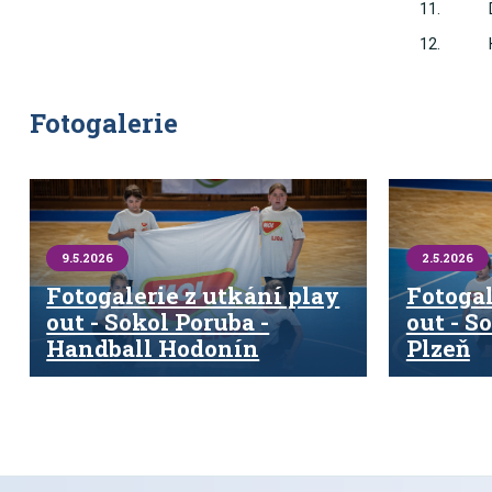
11.
12.
Fotogalerie
9.5.2026
2.5.2026
Fotogalerie z utkání play
Fotogal
out - Sokol Poruba -
out - S
Handball Hodonín
Plzeň