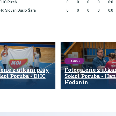
DHC Plzeň
0
0
0
0
0:0
HK Slovan Duslo Šaľa
0
0
0
0
0:0
1.4.2026
erie z utkání play
Fotogalerie z utká
okol Poruba - DHC
Sokol Poruba - Han
Hodonín