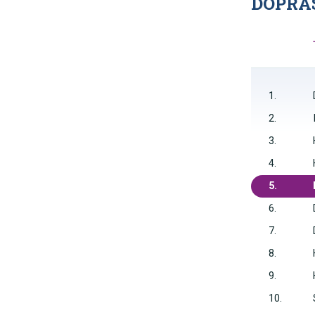
DOPRAS
1.
2.
3.
4.
5.
6.
7.
8.
9.
10.