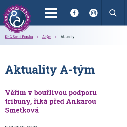
DHC Sokol Poruba
A-tým
Aktuality
Aktuality A-tým
Věřím v bouřlivou podporu
tribuny, říká před Ankarou
Smetková