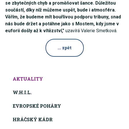
se zbytečných chyb a proměňovat šance. Důležitou
součástí, díky níž můžeme uspět, bude i atmosféra.
Věřím, že budeme mít bouřlivou podporu tribuny, snad
nás bude držet a potáhne jako s Mostem, kdy jsme v
euforii došly až k vítězství,"
uzavírá Valerie Smetková.
... zpět
AKTUALITY
W.H.I.L.
EVROPSKÉ POHÁRY
HRÁČSKÝ KÁDR