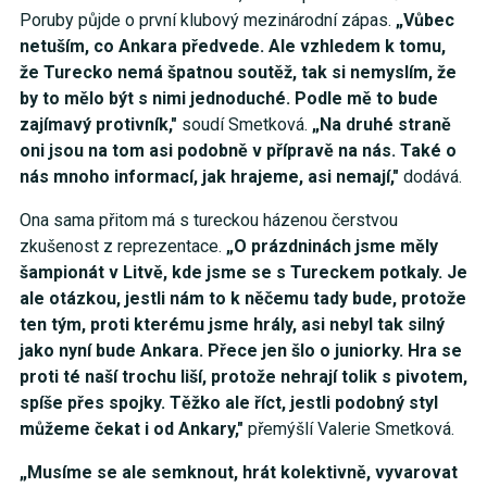
Poruby půjde o první klubový mezinárodní zápas.
„Vůbec
netuším, co Ankara předvede. Ale vzhledem k tomu,
že Turecko nemá špatnou soutěž, tak si nemyslím, že
by to mělo být s nimi jednoduché. Podle mě to bude
zajímavý protivník,"
soudí Smetková.
„Na druhé straně
oni jsou na tom asi podobně v přípravě na nás. Také o
nás mnoho informací, jak hrajeme, asi nemají,"
dodává.
Ona sama přitom má s tureckou házenou čerstvou
zkušenost z reprezentace.
„O prázdninách jsme měly
šampionát v Litvě, kde jsme se s Tureckem potkaly. Je
ale otázkou, jestli nám to k něčemu tady bude, protože
ten tým, proti kterému jsme hrály, asi nebyl tak silný
jako nyní bude Ankara. Přece jen šlo o juniorky. Hra se
proti té naší trochu liší, protože nehrají tolik s pivotem,
spíše přes spojky. Těžko ale říct, jestli podobný styl
můžeme čekat i od Ankary,"
přemýšlí Valerie Smetková.
„Musíme se ale semknout, hrát kolektivně, vyvarovat