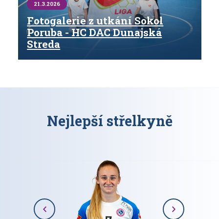
21.3.2026
Fotogalerie z utkání Sokol
Poruba - HC DAC Dunajská
Streda
Nejlepší střelkyně