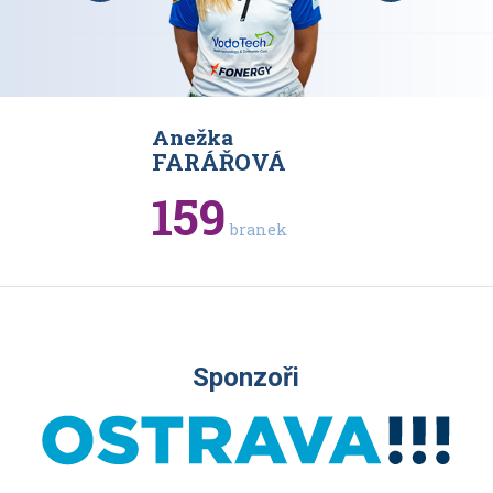
Anežka
Karolína
VÁ
FARÁŘOVÁ
RAJOV
159
93
branek
bran
Sponzoři