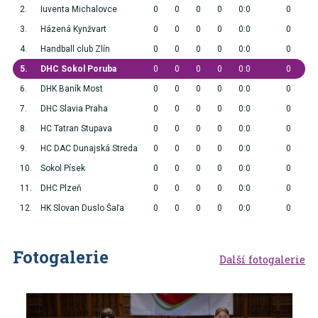
2.
Iuventa Michalovce
0
0
0
0
0:0
0
3.
Házená Kynžvart
0
0
0
0
0:0
0
4.
Handball club Zlín
0
0
0
0
0:0
0
5.
DHC Sokol Poruba
0
0
0
0
0:0
0
6.
DHK Baník Most
0
0
0
0
0:0
0
7.
DHC Slavia Praha
0
0
0
0
0:0
0
8.
HC Tatran Stupava
0
0
0
0
0:0
0
9.
HC DAC Dunajská Streda
0
0
0
0
0:0
0
10.
Sokol Písek
0
0
0
0
0:0
0
11.
DHC Plzeň
0
0
0
0
0:0
0
12.
HK Slovan Duslo Šaľa
0
0
0
0
0:0
0
Fotogalerie
Další fotogalerie