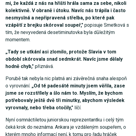
mi, že každá z nás na hřišti hrála sama za sebe, nikoli
kolektivně. V obraně i útoku. Navíc nás trápila i často
nesmyslná a nepřipravená střelba, po které pak
vzápětí z brejku skóroval soupeř,"
popisuje Smetková s
tím, že nevyvedená desetiminutovka byla důležitým
momentem.
„Tady se utkání asi zlomilo, protože Slavia v tom
období skórovala snad sedmkrát. Navíc jsme dělaly
hodně chyb,"
přiznává.
Porubě tak nebyla nic platná ani závěrečná snaha alespoň
o vyrovnání.
„Od té padesáté minuty jsem věřila, zase
jsme se rozstřílely a šlo nám to. Myslím, že bychom
potřebovaly ještě dvě tři minutky, abychom výsledek
vyrovnaly, nebo třeba otočily,"
líčí.
Nyní osmnáctiletou juniorskou reprezentantku i celý tým
čeká krok do neznáma. Ankara je vzdáleným soupeřem, o
kterém mnoho informací není, k tomu pro řadu hráček