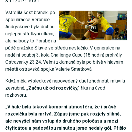
8.11.2019, 10:31
Vstřelila šest branek, po
spoluhráčce Veronice
Andrýskové byla druhou
nejlepší střelkyní utkání,
ale na body to Porubě na
půdě pražské Slavie ve středu nestačilo. V generálce na
nedělní souboj 3. kola Challenge Cupu (18 hodin) prohrály
Ostravanky 23:24. Velmi zklamaná byla po bitvě v hlavním
městě ostravská spojka Valerie Smetková.
Když měla výsledkově nepovedený duel zhodnotit, mluvila
zevrubně.
„Začnu už od rozcvičky,"
říká na úvod
rozhovoru.
„V hale byla taková komorní atmosféra, že i právě
rozcvička byla mrtvá. Zápas jsme pak rozjely slibně,
ale nevyšel nám vstup do druhého poločasu a mezi
čtyřicátou a padesátou minutou jsme nedaly gól. Přišlo